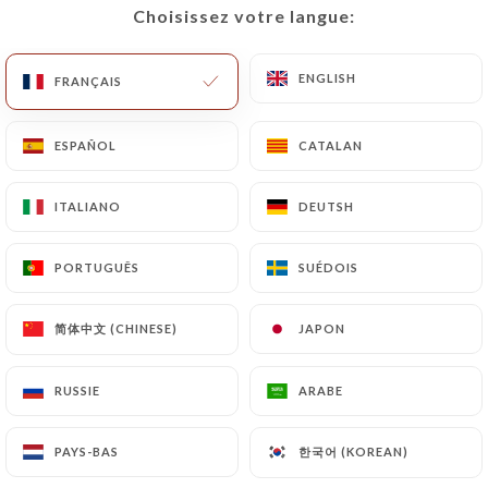
Choisissez votre langue:
Choisissez votre langue:
FR
MENU
ENGLISH
ENGLISH
FRANÇAIS
FRANÇAIS
ESPAÑOL
ESPAÑOL
CATALAN
CATALAN
ITALIANO
ITALIANO
DEUTSH
DEUTSH
/
ACCUEIL
LES AVIS
Les Avis
PORTUGUÊS
PORTUGUÊS
SUÉDOIS
SUÉDOIS
简体中文 (CHINESE)
简体中文 (CHINESE)
JAPON
JAPON
13 avis sur Uniiti
RUSSIE
RUSSIE
ARABE
ARABE
4.7 / 5
한국어 (KOREAN)
한국어 (KOREAN)
PAYS-BAS
PAYS-BAS
100% vrais avis, vérifiés.