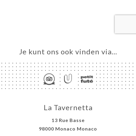
ME
VEREN
ERIJ
IEW
NU
Je kunt ons ook vinden via…
TACT
La Tavernetta
13 Rue Basse
98000 Monaco Monaco