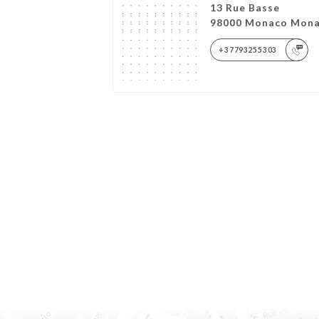
13 Rue Basse
98000 Monaco Mon
+37793255303