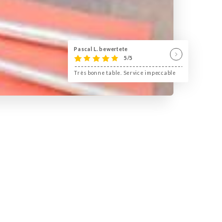
Pascal L. bewertete
5/5
Très bonne table. Service impeccable
en vous invite à un voyage
nce chaleureuse et conviviale,