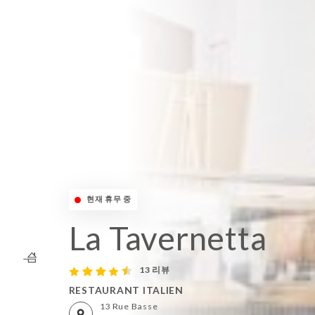
현재 휴무 중
La Tavernetta
13 리뷰
RESTAURANT ITALIEN
13 Rue Basse