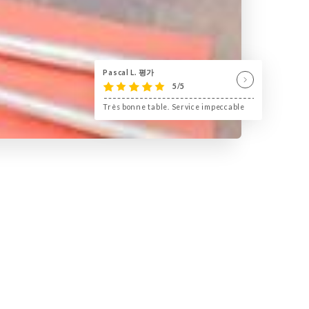
Pascal L. 평가
5/5
Très bonne table. Service impeccable
en vous invite à un voyage
nce chaleureuse et conviviale,