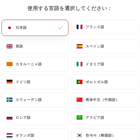
使用する言語を選択してください：
使用する言語を選択してください：
Situé au cœur de Monaco, notre
フランス語
フランス語
日本語
日本語
restaurant italien vous invite à un
voyage culinaire au pays de la dolce
英語
英語
スペイン語
スペイン語
vita. Avec une ambiance chaleureuse et
conviviale, vous serez accueilli par un
カタルーニャ語
カタルーニャ語
イタリア語
イタリア語
personnel attentif et passionné par la
gastronomie italienne.
ドイツ語
ドイツ語
ポルトガル語
ポルトガル語
Notre menu propose une sélection
スウェーデン語
スウェーデン語
简体中文（中国語）
简体中文（中国語）
authentique de plats traditionnels,
allant des pâtes faites maison aux
ロシア語
ロシア語
アラビア語
アラビア語
pizzas cuites au feu de bois.
オランダ語
オランダ語
한국어（韓国語）
한국어（韓国語）
Nous élaborons la pâte de nos pizzas