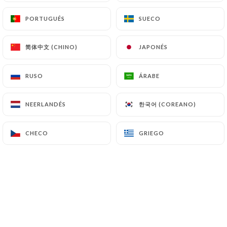
Marguarita
PORTUGUÉS
PORTUGUÉS
SUECO
SUECO
Tomates, mozza
16.00€
简体中文 (CHINO)
简体中文 (CHINO)
JAPONÉS
JAPONÉS
Reine
RUSO
RUSO
ÁRABE
ÁRABE
Tomates, mozza, jambon, champignons
17.00€
한국어 (COREANO)
한국어 (COREANO)
NEERLANDÉS
NEERLANDÉS
Diable
Tomates, mozza, chorizo, olives
CHECO
CHECO
GRIEGO
GRIEGO
18.00€
Pinsaladière
Tomates, oignons confits, anchois, olives
18.00€