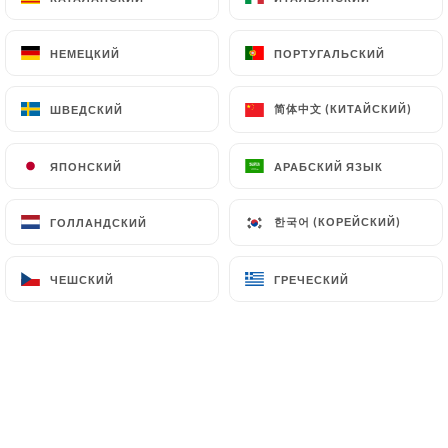
Marguarita
Tomates, mozza
НЕМЕЦКИЙ
НЕМЕЦКИЙ
ПОРТУГАЛЬСКИЙ
ПОРТУГАЛЬСКИЙ
16.00€
简体中文 (КИТАЙСКИЙ)
简体中文 (КИТАЙСКИЙ)
ШВЕДСКИЙ
ШВЕДСКИЙ
Reine
Tomates, mozza, jambon, champignons
ЯПОНСКИЙ
ЯПОНСКИЙ
АРАБСКИЙ ЯЗЫК
АРАБСКИЙ ЯЗЫК
17.00€
한국어 (КОРЕЙСКИЙ)
한국어 (КОРЕЙСКИЙ)
ГОЛЛАНДСКИЙ
ГОЛЛАНДСКИЙ
Diable
Tomates, mozza, chorizo, olives
ЧЕШСКИЙ
ЧЕШСКИЙ
ГРЕЧЕСКИЙ
ГРЕЧЕСКИЙ
18.00€
Pinsaladière
Tomates, oignons confits, anchois, olives
18.00€