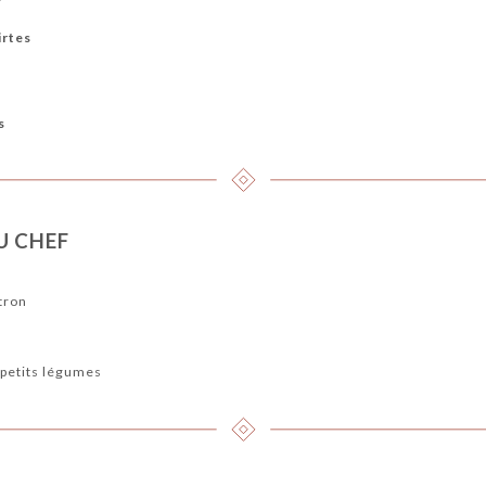
irtes
s
U CHEF
tron
 petits légumes