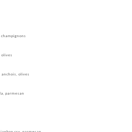
, champignons
 olives
 anchois, olives
la, parmesan
,janbon cru, parmesan