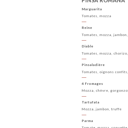
PINSA ROMANA
Marguarita
Tomates, mozza
Reine
Tomates, mozza, jambon
Diable
Tomates, mozza, chorizo,
Pinsaladière
Tomates, oignons confits,
4 Fromages
Mozza, chèvre, gorgonzo
Tartufata
Mozza, jambon, truffe
Parma
Tomate, mozza, roquette