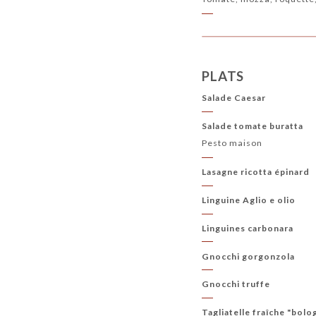
PLATS
Salade Caesar
Salade tomate buratta
Pesto maison
Lasagne ricotta épinard
Linguine Aglio e olio
Linguines carbonara
Gnocchi gorgonzola
Gnocchi truffe
Tagliatelle fraîche "bolo