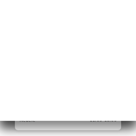
13 Rue Basse
98000 Monaco
Monaco
Pondělí
11:00-18:30
Úterý
11:00-18:30
Středa
11:00-18:30
Čtvrtek
11:00-18:30
Pátek
11:00-18:30
Sobota
11:00-18:30
Neděle
11:00-18:30