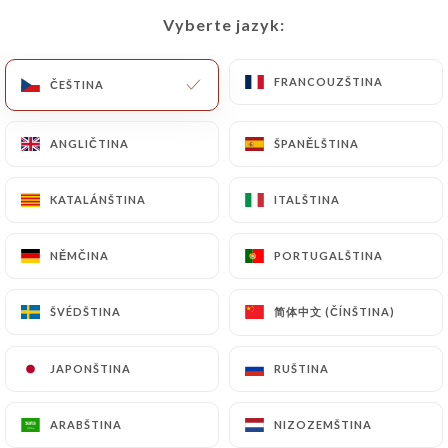
Vyberte jazyk:
Vyberte jazyk:
Situé au cœur de Monaco, notre
FRANCOUZŠTINA
FRANCOUZŠTINA
ČEŠTINA
ČEŠTINA
restaurant italien vous invite à un
voyage culinaire au pays de la dolce
ANGLIČTINA
ANGLIČTINA
ŠPANĚLŠTINA
ŠPANĚLŠTINA
vita. Avec une ambiance chaleureuse et
conviviale, vous serez accueilli par un
KATALÁNŠTINA
KATALÁNŠTINA
ITALŠTINA
ITALŠTINA
personnel attentif et passionné par la
gastronomie italienne.
NĚMČINA
NĚMČINA
PORTUGALŠTINA
PORTUGALŠTINA
Notre menu propose une sélection
简体中文 (ČÍNŠTINA)
简体中文 (ČÍNŠTINA)
ŠVÉDŠTINA
ŠVÉDŠTINA
authentique de plats traditionnels,
allant des pâtes faites maison aux
JAPONŠTINA
JAPONŠTINA
RUŠTINA
RUŠTINA
pizzas cuites au feu de bois.
ARABŠTINA
ARABŠTINA
NIZOZEMŠTINA
NIZOZEMŠTINA
Nous élaborons la pâte de nos pizzas