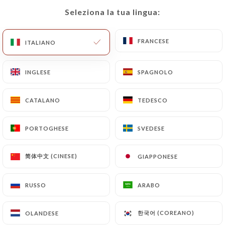
Seleziona la tua lingua:
Seleziona la tua lingua:
Situé au cœur de Monaco, notre
FRANCESE
FRANCESE
ITALIANO
ITALIANO
restaurant italien vous invite à un
voyage culinaire au pays de la dolce
INGLESE
INGLESE
SPAGNOLO
SPAGNOLO
vita. Avec une ambiance chaleureuse et
conviviale, vous serez accueilli par un
CATALANO
CATALANO
TEDESCO
TEDESCO
personnel attentif et passionné par la
gastronomie italienne.
PORTOGHESE
PORTOGHESE
SVEDESE
SVEDESE
Notre menu propose une sélection
简体中文 (CINESE)
简体中文 (CINESE)
GIAPPONESE
GIAPPONESE
authentique de plats traditionnels,
allant des pâtes faites maison aux
RUSSO
RUSSO
ARABO
ARABO
pizzas cuites au feu de bois.
한국어 (COREANO)
한국어 (COREANO)
OLANDESE
OLANDESE
Nous élaborons la pâte de nos pizzas