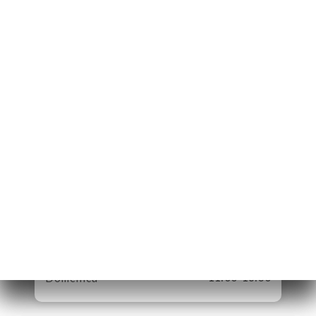
13 Rue Basse
98000 Monaco
Monaco
Lunedì
11:00-18:30
Martedì
11:00-18:30
Mercoledì
11:00-18:30
Giovedì
11:00-18:30
Venerdì
11:00-18:30
Sabato
11:00-18:30
Domenica
11:00-18:30