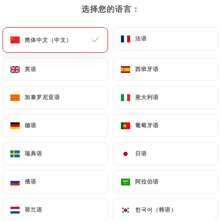
选择您的语言：
选择您的语言：
法语
法语
Situé au cœur de Monaco, notre
简体中文（中文）
简体中文（中文）
restaurant italien vous invite à un
voyage culinaire au pays de la dolce
英语
英语
西班牙语
西班牙语
vita. Avec une ambiance chaleureuse et
conviviale, vous serez accueilli par un
加泰罗尼亚语
加泰罗尼亚语
意大利语
意大利语
personnel attentif et passionné par la
gastronomie italienne.
德语
德语
葡萄牙语
葡萄牙语
Notre menu propose une sélection
瑞典语
瑞典语
日语
日语
authentique de plats traditionnels,
allant des pâtes faites maison aux
俄语
俄语
阿拉伯语
阿拉伯语
pizzas cuites au feu de bois.
荷兰语
荷兰语
한국어（韩语）
한국어（韩语）
Nous élaborons la pâte de nos pizzas